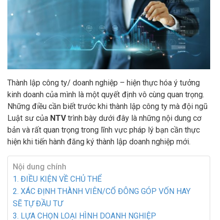
Thành lập công ty/ doanh nghiệp – hiện thực hóa ý tưởng
kinh doanh của mình là một quyết định vô cùng quan trọng.
Những điều cần biết trước khi thành lập công ty mà đội ngũ
Luật sư của
NTV
trình bày dưới đây là những nội dung cơ
bản và rất quan trọng trong lĩnh vực pháp lý bạn cần thực
hiện khi tiến hành đăng ký thành lập doanh nghiệp mới.
Nội dung chính
1. ĐIỀU KIỆN VỀ CHỦ THỂ
2. XÁC ĐỊNH THÀNH VIÊN/CỔ ĐÔNG GÓP VỐN HAY
SẼ TỰ ĐẦU TƯ
3. LỰA CHỌN LOẠI HÌNH DOANH NGHIỆP