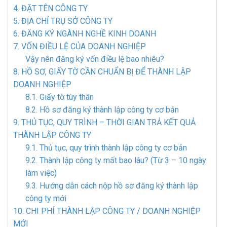
4. ĐẶT TÊN CÔNG TY
5. ĐỊA CHỈ TRỤ SỞ CÔNG TY
6. ĐĂNG KÝ NGÀNH NGHỀ KINH DOANH
7. VỐN ĐIỀU LỆ CỦA DOANH NGHIỆP
Vậy nên đăng ký vốn điều lệ bao nhiêu?
8. HỒ SƠ, GIẤY TỜ CẦN CHUẨN BỊ ĐỂ THÀNH LẬP
DOANH NGHIỆP
8.1. Giấy tờ tùy thân
8.2. Hồ sơ đăng ký thành lập công ty cơ bản
9. THỦ TỤC, QUY TRÌNH – THỜI GIAN TRẢ KẾT QUẢ
THÀNH LẬP CÔNG TY
9.1. Thủ tục, quy trình thành lập công ty cơ bản
9.2. Thành lập công ty mất bao lâu? (Từ 3 – 10 ngày
làm việc)
9.3. Hướng dẫn cách nộp hồ sơ đăng ký thành lập
công ty mới
10. CHI PHÍ THÀNH LẬP CÔNG TY / DOANH NGHIỆP
MỚI