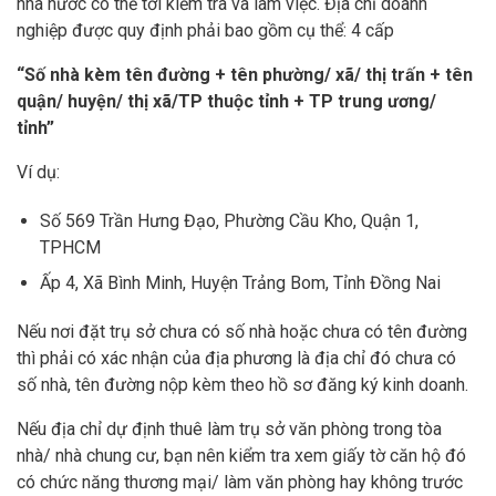
nhà nước có thể tới kiểm tra và làm việc. Địa chỉ doanh
nghiệp được quy định phải bao gồm cụ thể: 4 cấp
“Số nhà kèm tên đường + tên phường/ xã/ thị trấn + tên
quận/ huyện/ thị xã/TP thuộc tỉnh + TP trung ương/
tỉnh”
Ví dụ:
Số 569 Trần Hưng Đạo, Phường Cầu Kho, Quận 1,
TPHCM
Ấp 4, Xã Bình Minh, Huyện Trảng Bom, Tỉnh Đồng Nai
Nếu nơi đặt trụ sở chưa có số nhà hoặc chưa có tên đường
thì phải có xác nhận của địa phương là địa chỉ đó chưa có
số nhà, tên đường nộp kèm theo hồ sơ đăng ký kinh doanh.
Nếu địa chỉ dự định thuê làm trụ sở văn phòng trong tòa
nhà/ nhà chung cư, bạn nên kiểm tra xem giấy tờ căn hộ đó
có chức năng thương mại/ làm văn phòng hay không trước