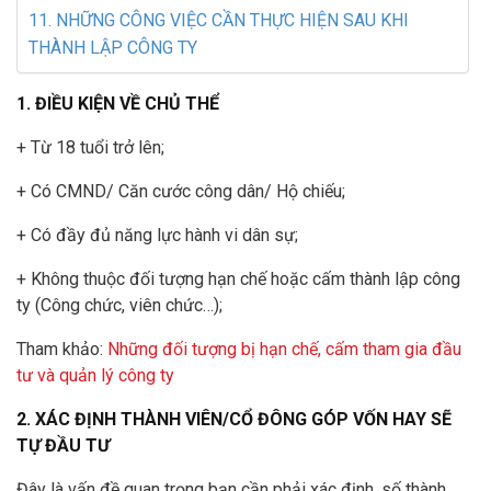
11. NHỮNG CÔNG VIỆC CẦN THỰC HIỆN SAU KHI
THÀNH LẬP CÔNG TY
1. ĐIỀU KIỆN VỀ CHỦ THỂ
+ Từ 18 tuổi trở lên;
+ Có CMND/ Căn cước công dân/ Hộ chiếu;
+ Có đầy đủ năng lực hành vi dân sự;
+ Không thuộc đối tượng hạn chế hoặc cấm thành lập công
ty (Công chức, viên chức…);
Tham khảo:
Những đối tượng bị hạn chế, cấm tham gia đầu
tư và quản lý công ty
2. XÁC ĐỊNH THÀNH VIÊN/CỔ ĐÔNG GÓP VỐN HAY SẼ
TỰ ĐẦU TƯ
Đây là vấn đề quan trọng bạn cần phải xác định, số thành