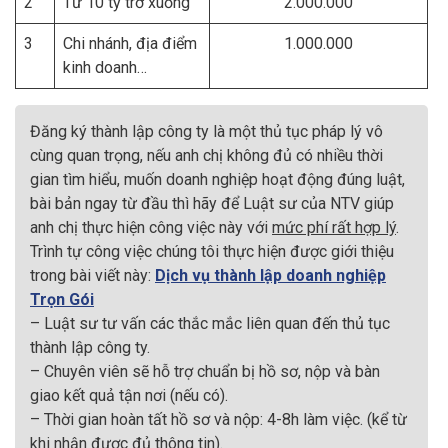
2
Từ 10 tỷ trở xuống
2.000.000
3
Chi nhánh, địa điểm
1.000.000
kinh doanh…
Đăng ký thành lập công ty là một thủ tục pháp lý vô
cùng quan trọng, nếu anh chị không đủ có nhiều thời
gian tìm hiểu, muốn doanh nghiệp hoạt động đúng luật,
bài bản ngay từ đầu thì hãy để Luật sư của NTV giúp
anh chị thực hiện công việc này với
mức phí rất hợp lý
.
Trình tự công việc chúng tôi thực hiện được giới thiệu
trong bài viết này:
Dịch vụ thành lập doanh nghiệp
Trọn Gói
– Luật sư tư vấn các thắc mắc liên quan đến thủ tục
thành lập công ty.
– Chuyên viên sẽ hỗ trợ chuẩn bị hồ sơ, nộp và bàn
giao kết quả tận nơi (nếu có).
– Thời gian hoàn tất hồ sơ và nộp: 4-8h làm việc. (kể từ
khi nhận được đủ thông tin).