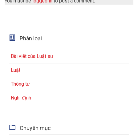
You must be
logged in
to post a comment.

Phân loại
Bài viết của Luật sư
Luật
Thông tư
Nghị định

Chuyên mục