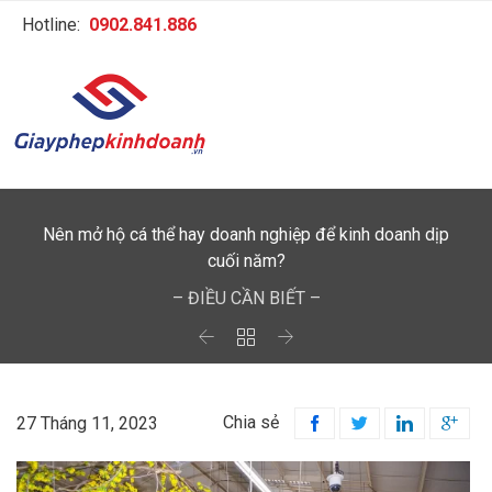
Hotline:
0902.841.886
Nên mở hộ cá thể hay doanh nghiệp để kinh doanh dịp
cuối năm?
– ĐIỀU CẦN BIẾT –



Chia sẻ
27 Tháng 11, 2023



