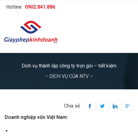
Hotline:
0902.841.886
Dịch vụ thành lập công ty trọn gói – tiết kiệm
– DỊCH VỤ CỦA NTV –
Chia sẻ




Doanh nghiệp vốn Việt Nam:
→
Dịch vụ thành lập doanh nghiệp mới - trọn gói