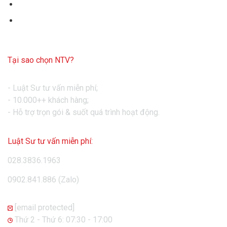
→
Dịch vụ giải thể văn phòng đại diện
→
Dịch vụ giải thể chi nhánh
Tại sao chọn NTV?
- Luật Sư tư vấn miễn phí;
- 10.000++ khách hàng;
- Hỗ trợ trọn gói & suốt quá trình hoạt động.
Luật Sư tư vấn miễn phí:
028.3836.1963
0902.841.886 (Zalo)
[email protected]

Thứ 2 - Thứ 6: 07:30 - 17:00
