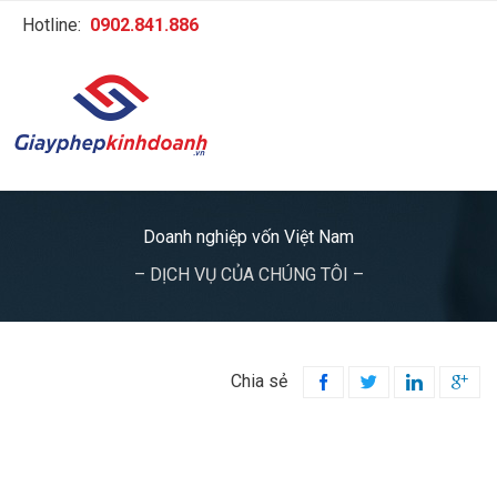
Hotline:
0902.841.886
Doanh nghiệp vốn Việt Nam
– DỊCH VỤ CỦA CHÚNG TÔI –
Chia sẻ



