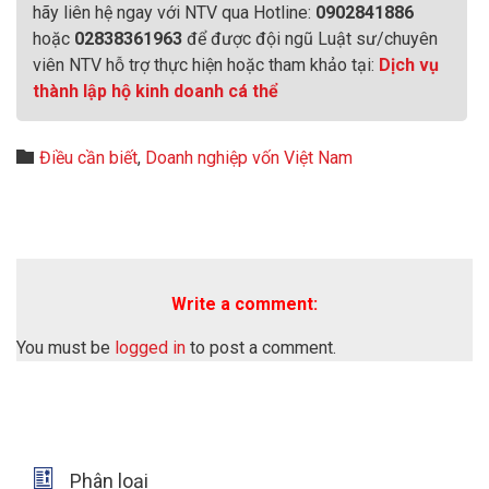
hãy liên hệ ngay với NTV qua Hotline:
0902841886
hoặc
02838361963
để được đội ngũ Luật sư/chuyên
viên NTV hỗ trợ thực hiện hoặc tham khảo tại:
Dịch vụ
thành lập hộ kinh doanh cá thể
Category

Điều cần biết
,
Doanh nghiệp vốn Việt Nam
Write a comment:
You must be
logged in
to post a comment.

Phân loại