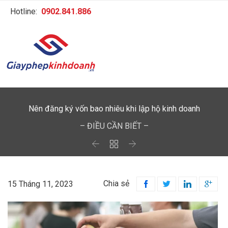
Hotline:
0902.841.886
Nên đăng ký vốn bao nhiêu khi lập hộ kinh doanh
– ĐIỀU CẦN BIẾT –



Chia sẻ
15 Tháng 11, 2023



