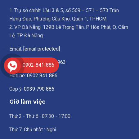
1. Trụ sở chính: Lầu 3 & 5, số 569 – 571 – 573 Trần
Hưng Đạo, Phường Cầu Kho, Quận 1, TPHCM.
2. VP Đà Nẵng: 129B Lê Trọng Tấn, P. Hòa Phát, Q. Cẩm
Lệ, TP. Đà Nẵng.
Email:
[email protected]
Điện thoại:
028.3836.1963
0902-841-886
Hotline:
0902 841 886
Góp ý:
0939 790 886
Giờ làm việc
Thứ 2 - Thứ 6 : 07:30 - 17:00
Thứ 7, Chủ nhật : Nghỉ