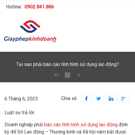
Hotline:
0902.841.886
Tại sao phải báo cáo tình hình sử dụng lao động?



Chia sẻ
6 Tháng 6, 2023




Luật sư trả lời:
Doanh nghiệp phải
báo cáo tình hình sử dụng lao động
định
kỳ để Sở Lao động – Thương binh và Xã hội nắm bắt được