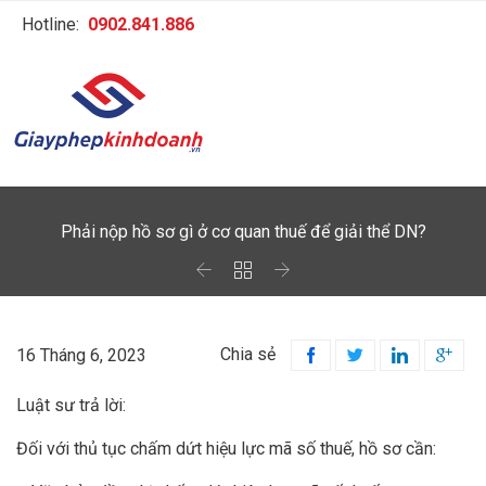
Hotline:
0902.841.886
Phải nộp hồ sơ gì ở cơ quan thuế để giải thể DN?



Chia sẻ
16 Tháng 6, 2023




Luật sư trả lời:
Đối với thủ tục chấm dứt hiệu lực mã số thuế, hồ sơ cần: