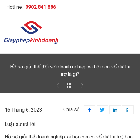
Hotline:
0902.841.886
Hồ sơ giải thể đối với doanh nghiệp xã hội còn số dư tài
trợ là gì?



Chia sẻ
16 Tháng 6, 2023




Luật sư trả lời:
Hồ sơ giải thể doanh nghiệp xã hội còn có số dư tài trợ, bao