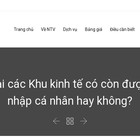
Trang chủ
Về NTV
Dịch vụ
Bảng giá
Điều cần biết
ại các Khu kinh tế có còn đư
nhập cá nhân hay không?


