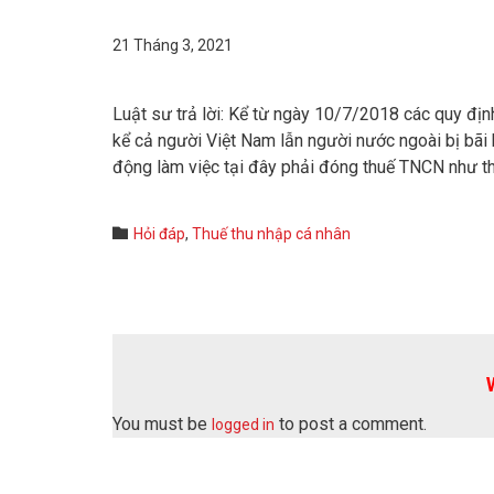
21 Tháng 3, 2021
Luật sư trả lời: Kể từ ngày 10/7/2018 các quy đị
kể cả người Việt Nam lẫn người nước ngoài bị bãi 
động làm việc tại đây phải đóng thuế TNCN như th
Category

Hỏi đáp
,
Thuế thu nhập cá nhân
You must be
to post a comment.
logged in