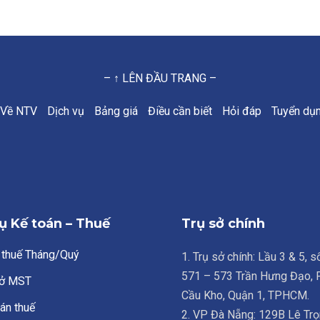
– ↑ LÊN ĐẦU TRANG –
Về NTV
Dịch vụ
Bảng giá
Điều cần biết
Hỏi đáp
Tuyển dụ
ụ Kế toán – Thuế
Trụ sở chính
 thuế Tháng/Quý
1. Trụ sở chính: Lầu 3 & 5, 
571 – 573 Trần Hưng Đạo,
ở MST
Cầu Kho, Quận 1, TPHCM.
án thuế
2. VP Đà Nẵng: 129B Lê Trọ