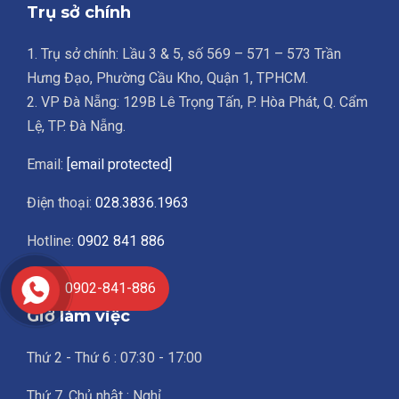
Trụ sở chính
1. Trụ sở chính: Lầu 3 & 5, số 569 – 571 – 573 Trần
Hưng Đạo, Phường Cầu Kho, Quận 1, TPHCM.
2. VP Đà Nẵng: 129B Lê Trọng Tấn, P. Hòa Phát, Q. Cẩm
Lệ, TP. Đà Nẵng.
Email:
[email protected]
Điện thoại:
028.3836.1963
Hotline:
0902 841 886
Góp ý:
0939 790 886
0902-841-886
Giờ làm việc
Thứ 2 - Thứ 6 : 07:30 - 17:00
Thứ 7, Chủ nhật : Nghỉ