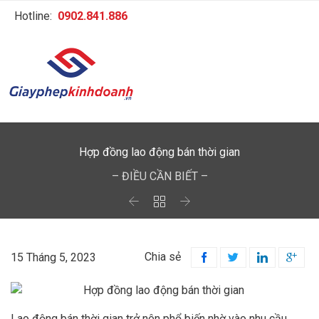
Hotline:
0902.841.886
Hợp đồng lao động bán thời gian
– ĐIỀU CẦN BIẾT –



Chia sẻ
15 Tháng 5, 2023




Lao động bán thời gian trở nên phổ biến nhờ vào nhu cầu