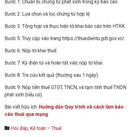
Bước 1: Chuẩn bị chứng từ phát sinh trong kỳ báo cáo.
Bước 2: Lựa chọn và lọc chứng từ hợp lệ.
Bước 3: Tổng hợp và thực hiện tờ khai báo cáo trên HTKK
Bước 5: Truy cập vào trang https://thuedientu.gdt.gov.vn/.
Bước 6: Nộp tờ khai thuế.
Bước 7: Ký điện tử và hoàn tất việc nộp tờ khai.
Bước 8: Tra cứu kết quả (thường sau 1 ngày).
Bước 9: Nộp tiền thuế GTGT, TNCN, và tạm tính thuế TNDN
phát sinh (nếu có).
Bài viết hữu ích:
Hướng dẫn Quy trình và cách làm báo
cáo thuế qua mạng
Category

Hỏi đáp
,
Kế toán – Thuế