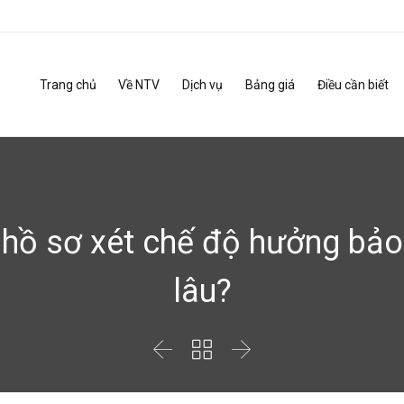
Trang chủ
Về NTV
Dịch vụ
Bảng giá
Điều cần biết
p hồ sơ xét chế độ hưởng bả
lâu?


