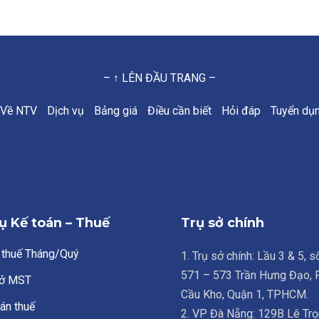
– ↑ LÊN ĐẦU TRANG –
Về NTV
Dịch vụ
Bảng giá
Điều cần biết
Hỏi đáp
Tuyển dụ
ụ Kế toán – Thuế
Trụ sở chính
 thuế Tháng/Quý
1. Trụ sở chính: Lầu 3 & 5, 
571 – 573 Trần Hưng Đạo,
ở MST
Cầu Kho, Quận 1, TPHCM.
án thuế
2. VP Đà Nẵng: 129B Lê Trọ