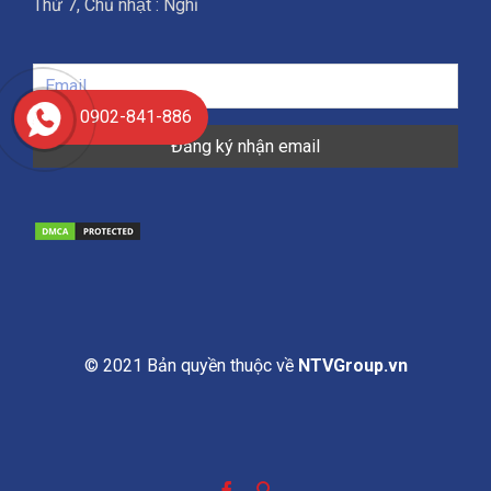
Thứ 7, Chủ nhật : Nghỉ
0902-841-886
© 2021 Bản quyền thuộc về
NTVGroup.vn

