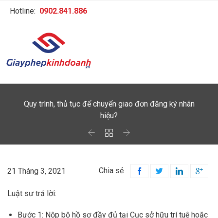
Hotline:
0902.841.886
Quy trình, thủ tục để chuyển giao đơn đăng ký nhãn
hiệu?



Chia sẻ
21 Tháng 3, 2021




Luật sư trả lời:
Bước 1: Nộp bộ hồ sơ đầy đủ tại Cục sở hữu trí tuệ hoặc