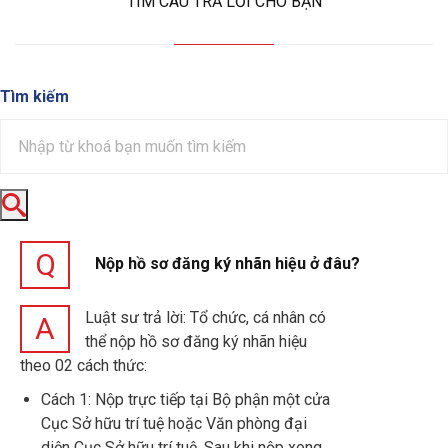
TÌM CÂU TRẢ LỜI CHO BẠN
Tìm kiếm

Q
Nộp hồ sơ đăng ký nhãn hiệu ở đâu?
Luật sư trả lời: Tổ chức, cá nhân có
A
thể nộp hồ sơ đăng ký nhãn hiệu
theo 02 cách thức:
Cách 1: Nộp trực tiếp tại Bộ phận một cửa
Cục Sở hữu trí tuệ hoặc Văn phòng đại
diện Cục Sở hữu trí tuệ. Sau khi nộp xong