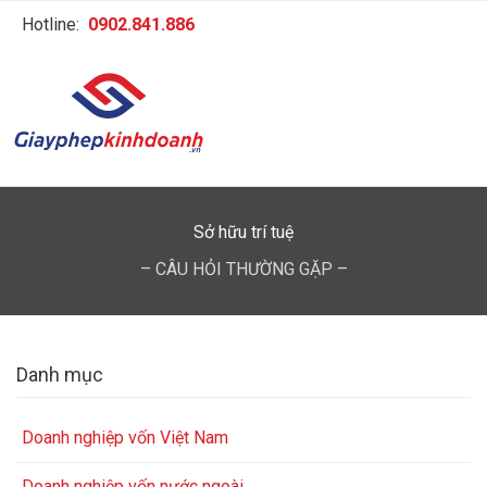
Hotline:
0902.841.886
Sở hữu trí tuệ
– CÂU HỎI THƯỜNG GẶP –
Danh mục
Doanh nghiệp vốn Việt Nam
Doanh nghiệp vốn nước ngoài