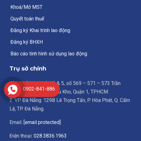
Khoá/Mở MST
Quyết toán thuế
Đăng ký Khai trình lao động
Đăng ký BHXH
Báo cáo tình hình sử dụng lao động
Trụ sở chính
1. Trụ sở chính: Lầu 3 & 5, số 569 – 571 – 573 Trần
0902-841-886
Hưng Đạo, Phường Cầu Kho, Quận 1, TPHCM.
2. VP Đà Nẵng: 129B Lê Trọng Tấn, P. Hòa Phát, Q. Cẩm
Lệ, TP. Đà Nẵng.
Email:
[email protected]
Điện thoại:
028.3836.1963