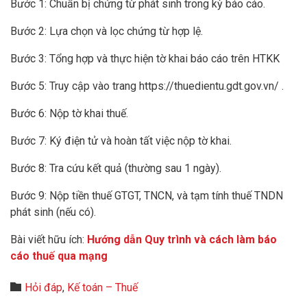
Bước 1: Chuẩn bị chứng từ phát sinh trong kỳ báo cáo.
Bước 2: Lựa chọn và lọc chứng từ hợp lệ.
Bước 3: Tổng hợp và thực hiện tờ khai báo cáo trên HTKK
Bước 5: Truy cập vào trang https://thuedientu.gdt.gov.vn/ .
Bước 6: Nộp tờ khai thuế.
Bước 7: Ký điện tử và hoàn tất việc nộp tờ khai.
Bước 8: Tra cứu kết quả (thường sau 1 ngày).
Bước 9: Nộp tiền thuế GTGT, TNCN, và tạm tính thuế TNDN
phát sinh (nếu có).
Bài viết hữu ích:
Hướng dẫn Quy trình và cách làm báo
cáo thuế qua mạng
Category

Hỏi đáp
,
Kế toán – Thuế