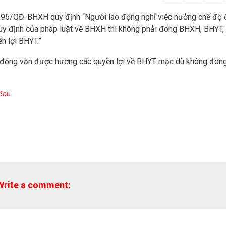
h 595/QĐ-BHXH quy định “Người lao động nghỉ việc hưởng chế độ
 quy định của pháp luật về BHXH thì không phải đóng BHXH, BHYT,
 lợi BHYT.”
o động vẫn được hưởng các quyền lợi về BHYT mặc dù không đón
 đau
Write a comment: