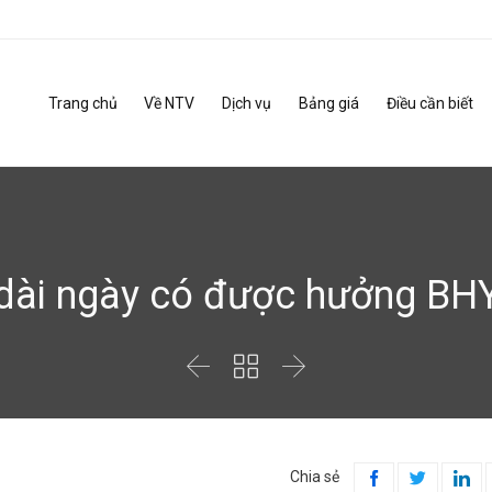
Trang chủ
Về NTV
Dịch vụ
Bảng giá
Điều cần biết
dài ngày có được hưởng BH



Chia sẻ


