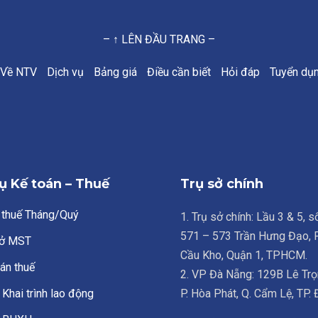
– ↑ LÊN ĐẦU TRANG –
Về NTV
Dịch vụ
Bảng giá
Điều cần biết
Hỏi đáp
Tuyển dụ
ụ Kế toán – Thuế
Trụ sở chính
 thuế Tháng/Quý
1. Trụ sở chính: Lầu 3 & 5, 
571 – 573 Trần Hưng Đạo,
ở MST
Cầu Kho, Quận 1, TPHCM.
án thuế
2. VP Đà Nẵng: 129B Lê Trọ
Khai trình lao động
P. Hòa Phát, Q. Cẩm Lệ, TP.