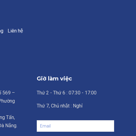
ng
Liên hệ
Giờ làm việc
số 569 –
Thứ 2 - Thứ 6 : 07:30 - 17:00
 Phường
Thứ 7, Chủ nhật : Nghỉ
ng Tấn,
 Đà Nẵng.