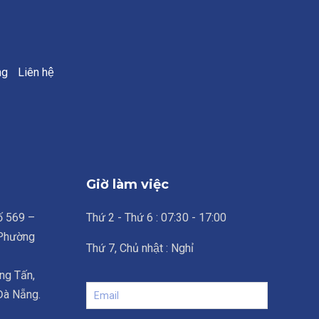
ng
Liên hệ
Giờ làm việc
số 569 –
Thứ 2 - Thứ 6 : 07:30 - 17:00
 Phường
Thứ 7, Chủ nhật : Nghỉ
ng Tấn,
 Đà Nẵng.