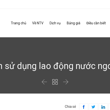
Trang chủ
Về NTV
Dịch vụ
Bảng giá
Điều cần biết
h sử dụng lao động nước ngo



Chia sẻ


