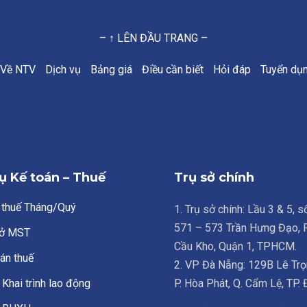
– ↑ LÊN ĐẦU TRANG –
Về NTV
Dịch vụ
Bảng giá
Điều cần biết
Hỏi đáp
Tuyển dụ
ụ Kế toán – Thuế
Trụ sở chính
 thuế Tháng/Quý
1. Trụ sở chính: Lầu 3 & 5, 
571 – 573 Trần Hưng Đạo,
ở MST
Cầu Kho, Quận 1, TPHCM.
án thuế
2. VP Đà Nẵng: 129B Lê Trọ
Khai trình lao động
P. Hòa Phát, Q. Cẩm Lệ, TP.