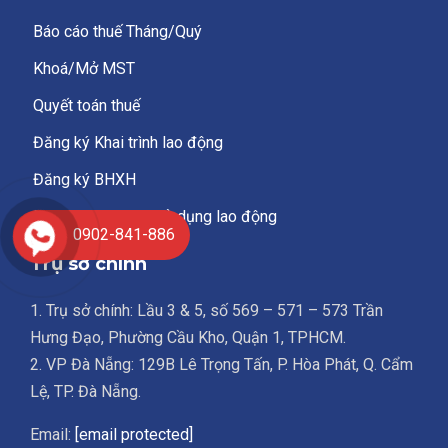
Báo cáo thuế Tháng/Quý
Khoá/Mở MST
Quyết toán thuế
Đăng ký Khai trình lao động
Đăng ký BHXH
Báo cáo tình hình sử dụng lao động
0902-841-886
Trụ sở chính
1. Trụ sở chính: Lầu 3 & 5, số 569 – 571 – 573 Trần
Hưng Đạo, Phường Cầu Kho, Quận 1, TPHCM.
2. VP Đà Nẵng: 129B Lê Trọng Tấn, P. Hòa Phát, Q. Cẩm
Lệ, TP. Đà Nẵng.
Email:
[email protected]