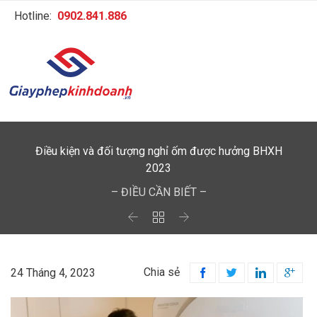
Hotline:
0902.841.886
Điều kiện và đối tượng nghỉ ốm được hưởng BHXH
2023
– ĐIỀU CẦN BIẾT –



Chia sẻ
24 Tháng 4, 2023



