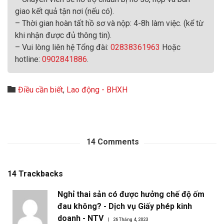
giao kết quả tận nơi (nếu có).
– Thời gian hoàn tất hồ sơ và nộp: 4-8h làm việc. (kể từ
khi nhận được đủ thông tin).
– Vui lòng liên hệ Tổng đài:
02838361963
Hoặc
hotline:
0902841886
.
Category

Điều cần biết
,
Lao động - BHXH
14
Comments
14
Trackbacks
Nghỉ thai sản có được hưởng chế độ ốm
đau không? - Dịch vụ Giấy phép kinh
doanh - NTV
26 Tháng 4, 2023