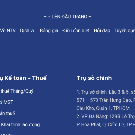
– ↑ LÊN ĐẦU TRANG –
Về NTV
Dịch vụ
Bảng giá
Điều cần biết
Hỏi đáp
Tuyển dụ
ụ Kế toán – Thuế
Trụ sở chính
 thuế Tháng/Quý
1. Trụ sở chính: Lầu 3 & 5, 
571 – 573 Trần Hưng Đạo,
ở MST
Cầu Kho, Quận 1, TPHCM.
án thuế
2. VP Đà Nẵng: 129B Lê Trọ
Khai trình lao động
P. Hòa Phát, Q. Cẩm Lệ, TP.