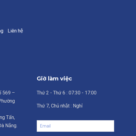
ng
Liên hệ
Giờ làm việc
số 569 –
Thứ 2 - Thứ 6 : 07:30 - 17:00
 Phường
Thứ 7, Chủ nhật : Nghỉ
ng Tấn,
 Đà Nẵng.