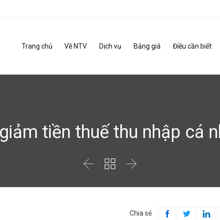
Trang chủ
Về NTV
Dịch vụ
Bảng giá
Điều cần biết
giảm tiền thuế thu nhập cá 



Chia sẻ


