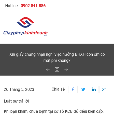
Hotline:
0902.841.886
Xin giấy chứng nhận nghỉ việc hưởng BHXH con ốm có
mất phí không?



Chia sẻ
26 Tháng 5, 2023




Luật sư trả lời:
Khi bạn khám, chữa bệnh tại cơ sở KCB đủ điều kiện cấp,