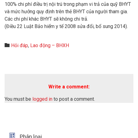
100% chi phí điều trị nội trú trong phạm vi trả của quỹ BHYT
và mức hưởng quy định trên thẻ BHYT của người tham gia.
Các chi phí khác BHYT sẽ không chi trả.
(Điều 22 Luật Bảo hiểm y tế 2008 sửa đổi, bổ sung 2014).
Category

Hỏi đáp
,
Lao động – BHXH
Write a comment:
You must be
logged in
to post a comment.

Phân loại