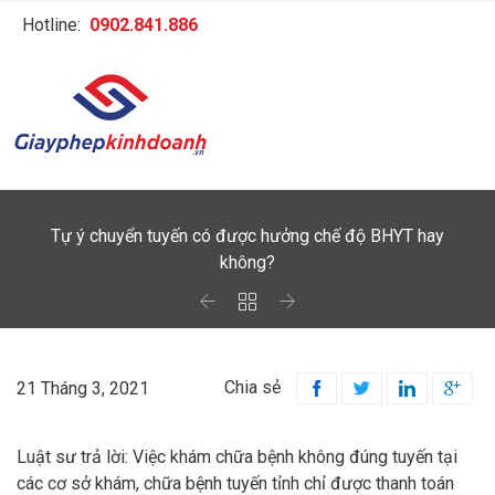
Hotline:
0902.841.886
Tự ý chuyển tuyến có được hưởng chế độ BHYT hay
không?



Chia sẻ
21 Tháng 3, 2021




Luật sư trả lời: Việc khám chữa bệnh không đúng tuyến tại
các cơ sở khám, chữa bệnh tuyến tỉnh chỉ được thanh toán