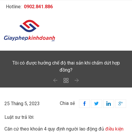
Hotline:
0902.841.886
Tôi có được hưởng chế độ thai sản khi chấm dứt hợp
đồng?



Chia sẻ
25 Tháng 5, 2023




Luật sư trả lời:
Căn cứ theo khoản 4 quy định người lao động đủ
điều kiện