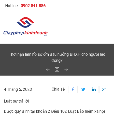
Hotline:
0902.841.886
Thời hạn làm hồ sơ ốm đau hưởng BHXH cho người lao
động?



Chia sẻ
4 Tháng 5, 2023




Luật sư trả lời:
Được quy định tại khoản 2 Điều 102 Luật Bảo hiểm xã hội