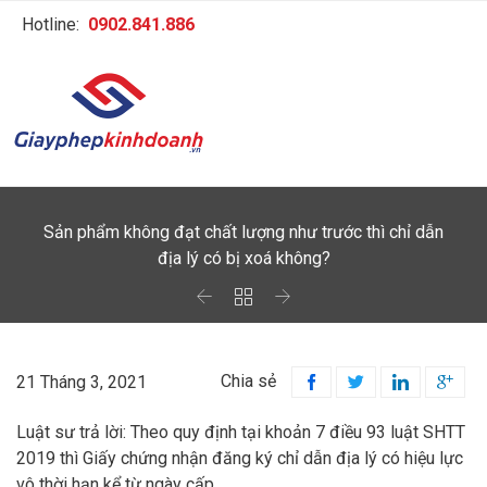
Hotline:
0902.841.886
Sản phẩm không đạt chất lượng như trước thì chỉ dẫn
địa lý có bị xoá không?



Chia sẻ
21 Tháng 3, 2021




Luật sư trả lời: Theo quy định tại khoản 7 điều 93 luật SHTT
2019 thì Giấy chứng nhận đăng ký chỉ dẫn địa lý có hiệu lực
vô thời hạn kể từ ngày cấp.