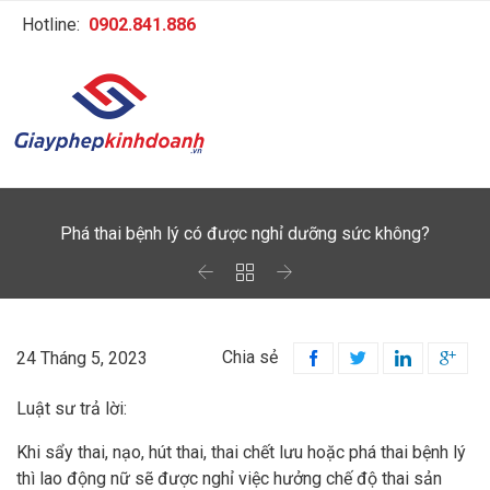
Hotline:
0902.841.886
Phá thai bệnh lý có được nghỉ dưỡng sức không?



Chia sẻ
24 Tháng 5, 2023




Luật sư trả lời:
Khi sẩy thai, nạo, hút thai, thai chết lưu hoặc phá thai bệnh lý
thì lao động nữ sẽ được nghỉ việc hưởng chế độ thai sản