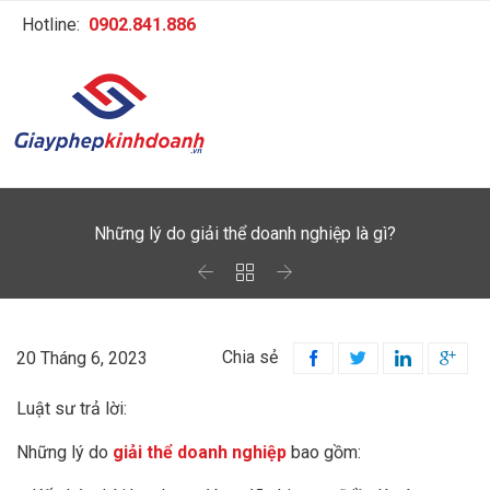
Hotline:
0902.841.886
Những lý do giải thể doanh nghiệp là gì?



Chia sẻ
20 Tháng 6, 2023




Luật sư trả lời:
Những lý do
giải thể doanh nghiệp
bao gồm: