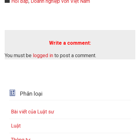
Category

Hỏi đáp
,
Doanh nghiệp vốn Việt Nam
Write a comment:
You must be
logged in
to post a comment.

Phân loại
Bài viết của Luật sư
Luật
Thông tư