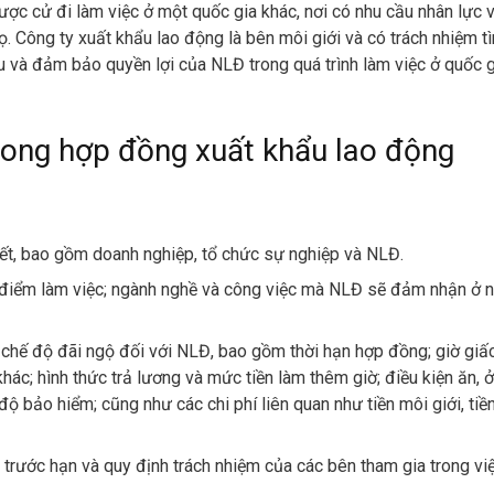
 cử đi làm việc ở một quốc gia khác, nơi có nhu cầu nhân lực 
ọ. Công ty xuất khẩu lao động là bên môi giới và có trách nhiệm t
ẩu và đảm bảo quyền lợi của NLĐ trong quá trình làm việc ở quốc 
trong hợp đồng xuất khẩu lao động
kết, bao gồm doanh nghiệp, tổ chức sự nghiệp và NLĐ.
ịa điểm làm việc; ngành nghề và công việc mà NLĐ sẽ đảm nhận ở 
c chế độ đãi ngộ đối với NLĐ, bao gồm thời hạn hợp đồng; giờ giấ
khác; hình thức trả lương và mức tiền làm thêm giờ; điều kiện ăn, ở
ộ bảo hiểm; cũng như các chi phí liên quan như tiền môi giới, tiề
trước hạn và quy định trách nhiệm của các bên tham gia trong vi