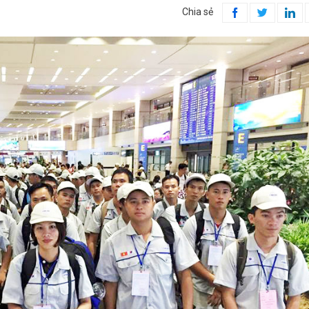
Chia sẻ


