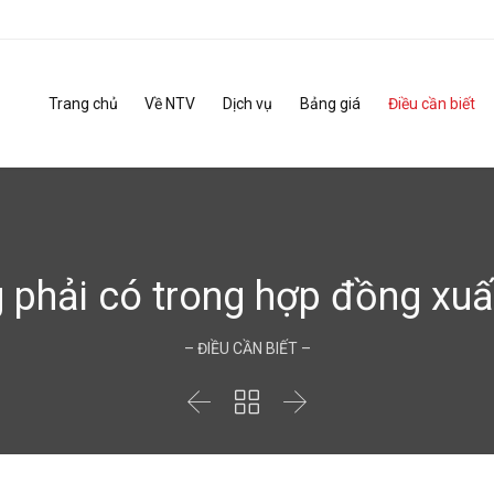
Trang chủ
Về NTV
Dịch vụ
Bảng giá
Điều cần biết
 phải có trong hợp đồng xuấ
– ĐIỀU CẦN BIẾT –


