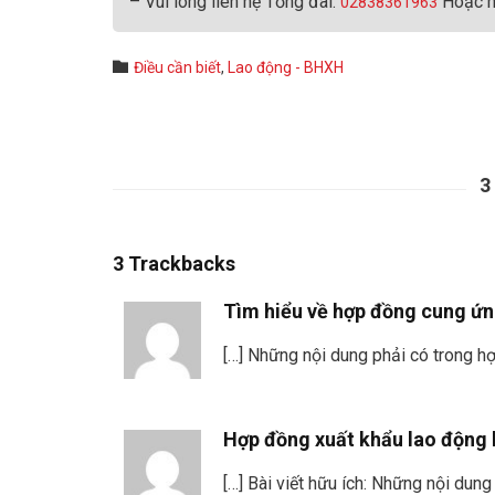
– Vui lòng liên hệ Tổng đài:
Hoặc h
02838361963
Category

Điều cần biết
,
Lao động - BHXH
3
3
Trackbacks
Tìm hiểu về hợp đồng cung ứn
[…] Những nội dung phải có trong h
Hợp đồng xuất khẩu lao động l
[…] Bài viết hữu ích: Những nội dun