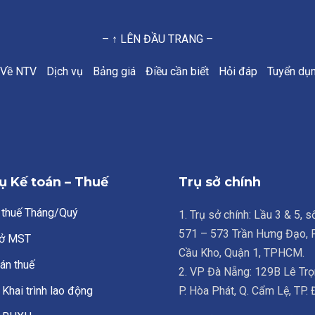
– ↑ LÊN ĐẦU TRANG –
Về NTV
Dịch vụ
Bảng giá
Điều cần biết
Hỏi đáp
Tuyển dụ
ụ Kế toán – Thuế
Trụ sở chính
 thuế Tháng/Quý
1. Trụ sở chính: Lầu 3 & 5, 
571 – 573 Trần Hưng Đạo,
ở MST
Cầu Kho, Quận 1, TPHCM.
án thuế
2. VP Đà Nẵng: 129B Lê Trọ
Khai trình lao động
P. Hòa Phát, Q. Cẩm Lệ, TP.