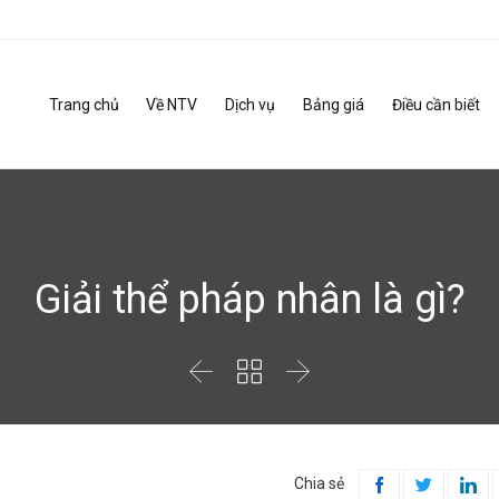
Trang chủ
Về NTV
Dịch vụ
Bảng giá
Điều cần biết
Giải thể pháp nhân là gì?



Chia sẻ


