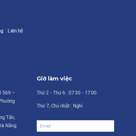
ng
Liên hệ
Giờ làm việc
số 569 –
Thứ 2 - Thứ 6 : 07:30 - 17:00
 Phường
Thứ 7, Chủ nhật : Nghỉ
ng Tấn,
 Đà Nẵng.