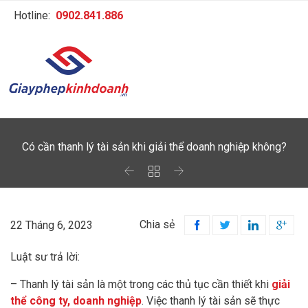
Hotline:
0902.841.886
Có cần thanh lý tài sản khi giải thể doanh nghiệp không?



Chia sẻ
22 Tháng 6, 2023




Luật sư trả lời:
– Thanh lý tài sản là một trong các thủ tục cần thiết khi
giải
thể công ty, doanh nghiệp
. Việc thanh lý tài sản sẽ thực