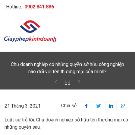
Hotline:
0902.841.886
Chủ doanh nghiệp có những quyền sở hữu công nghiệp
nào đối với tên thương mại của mình?



Chia sẻ
21 Tháng 3, 2021




Luật sư trả lời: Chủ doanh nghiệp sở hữu tên thương mại có
những quyền sau: