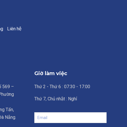
ng
Liên hệ
Giờ làm việc
số 569 –
Thứ 2 - Thứ 6 : 07:30 - 17:00
 Phường
Thứ 7, Chủ nhật : Nghỉ
ng Tấn,
 Đà Nẵng.