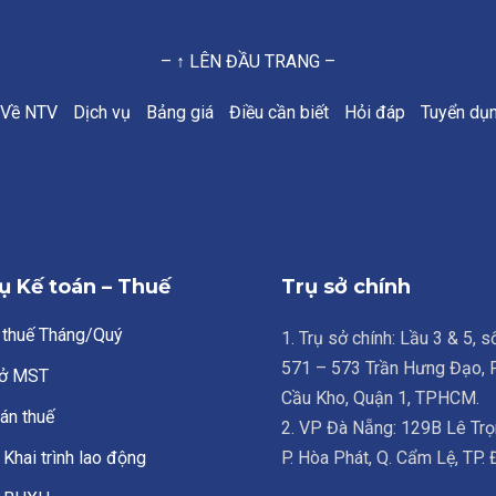
– ↑ LÊN ĐẦU TRANG –
Về NTV
Dịch vụ
Bảng giá
Điều cần biết
Hỏi đáp
Tuyển dụ
ụ Kế toán – Thuế
Trụ sở chính
 thuế Tháng/Quý
1. Trụ sở chính: Lầu 3 & 5, 
571 – 573 Trần Hưng Đạo,
ở MST
Cầu Kho, Quận 1, TPHCM.
án thuế
2. VP Đà Nẵng: 129B Lê Trọ
Khai trình lao động
P. Hòa Phát, Q. Cẩm Lệ, TP.