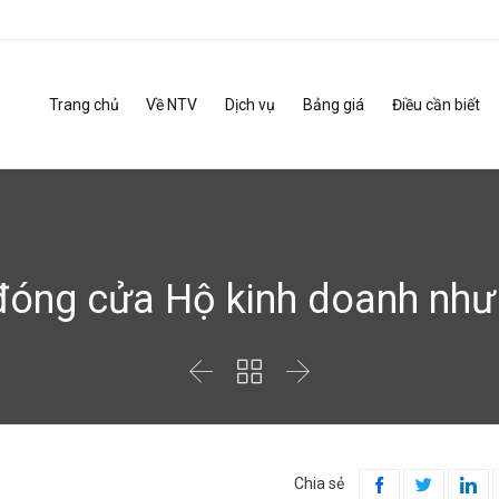
Trang chủ
Về NTV
Dịch vụ
Bảng giá
Điều cần biết
đóng cửa Hộ kinh doanh như



Chia sẻ


