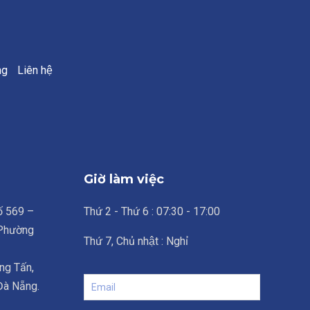
ng
Liên hệ
Giờ làm việc
số 569 –
Thứ 2 - Thứ 6 : 07:30 - 17:00
 Phường
Thứ 7, Chủ nhật : Nghỉ
ng Tấn,
 Đà Nẵng.