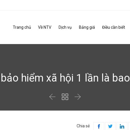
Trang chủ
Về NTV
Dịch vụ
Bảng giá
Điều cần biết
 bảo hiểm xã hội 1 lần là ba



Chia sẻ


