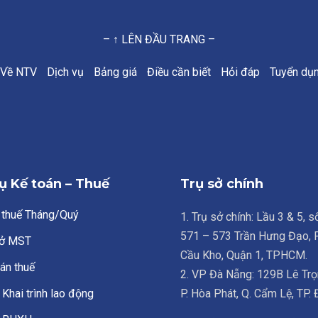
– ↑ LÊN ĐẦU TRANG –
Về NTV
Dịch vụ
Bảng giá
Điều cần biết
Hỏi đáp
Tuyển dụ
ụ Kế toán – Thuế
Trụ sở chính
 thuế Tháng/Quý
1. Trụ sở chính: Lầu 3 & 5, 
571 – 573 Trần Hưng Đạo,
ở MST
Cầu Kho, Quận 1, TPHCM.
án thuế
2. VP Đà Nẵng: 129B Lê Trọ
Khai trình lao động
P. Hòa Phát, Q. Cẩm Lệ, TP.