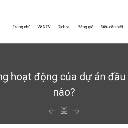
Trang chủ
Về NTV
Dịch vụ
Bảng giá
Điều cần biết
 hoạt động của dự án đầu 
nào?


