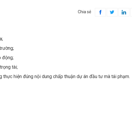
Chia sẻ



a;
trường;
o động;
rọng tài;
g thực hiện đúng nội dung chấp thuận dự án đầu tư mà tái phạm.