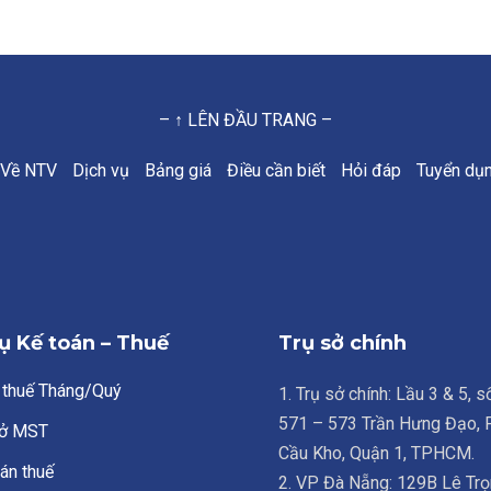
– ↑ LÊN ĐẦU TRANG –
Về NTV
Dịch vụ
Bảng giá
Điều cần biết
Hỏi đáp
Tuyển dụ
ụ Kế toán – Thuế
Trụ sở chính
 thuế Tháng/Quý
1. Trụ sở chính: Lầu 3 & 5, 
571 – 573 Trần Hưng Đạo,
ở MST
Cầu Kho, Quận 1, TPHCM.
án thuế
2. VP Đà Nẵng: 129B Lê Trọ