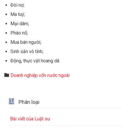
Đòi nợ;
Ma tuý;
Mại dâm;
Pháo nổ;
Mua bán người;
Sinh sản vô tính;
Động, thực vật hoang dã.
Category

Doanh nghiệp vốn nước ngoài

Phân loại
Bài viết của Luật sư