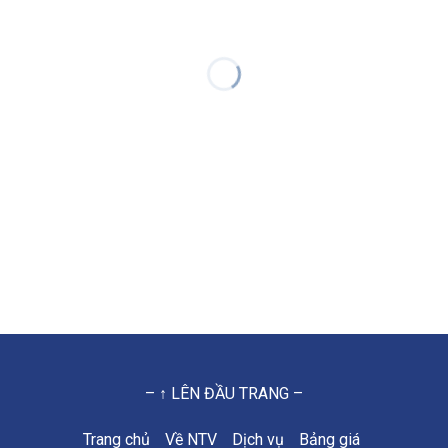
– ↑ LÊN ĐẦU TRANG –
Trang chủ
Về NTV
Dịch vụ
Bảng giá