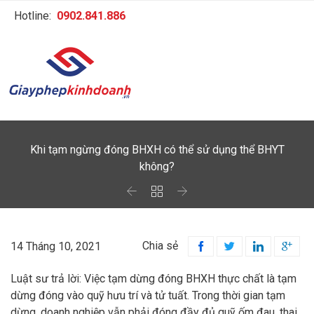
Hotline:
0902.841.886
Khi tạm ngừng đóng BHXH có thể sử dụng thể BHYT
không?



Chia sẻ
14 Tháng 10, 2021




Luật sư trả lời: Việc tạm dừng đóng BHXH thực chất là tạm
dừng đóng vào quỹ hưu trí và tử tuất. Trong thời gian tạm
dừng, doanh nghiệp vẫn phải đóng đầy đủ quỹ ốm đau, thai