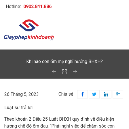
Hotline:
0902.841.886
Khi nào con ốm mẹ nghỉ hưởng BHXH?



Chia sẻ
26 Tháng 5, 2023




Luật sư trả lời:
Theo khoản 2 Điều 25 Luật BHXH quy định về điều kiện
hưởng chế độ ốm đau: “Phải nghỉ việc để chăm sóc con