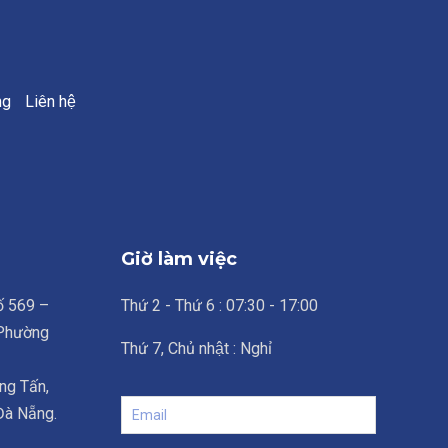
ng
Liên hệ
Giờ làm việc
số 569 –
Thứ 2 - Thứ 6 : 07:30 - 17:00
 Phường
Thứ 7, Chủ nhật : Nghỉ
ng Tấn,
 Đà Nẵng.