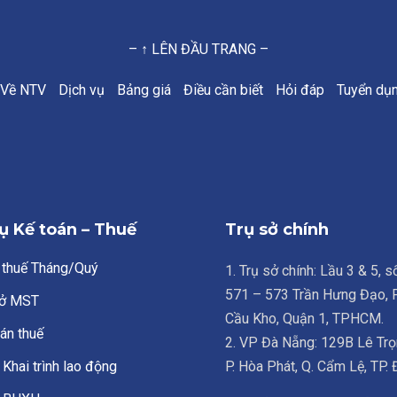
– ↑ LÊN ĐẦU TRANG –
Về NTV
Dịch vụ
Bảng giá
Điều cần biết
Hỏi đáp
Tuyển dụ
ụ Kế toán – Thuế
Trụ sở chính
 thuế Tháng/Quý
1. Trụ sở chính: Lầu 3 & 5, 
571 – 573 Trần Hưng Đạo,
ở MST
Cầu Kho, Quận 1, TPHCM.
án thuế
2. VP Đà Nẵng: 129B Lê Trọ
Khai trình lao động
P. Hòa Phát, Q. Cẩm Lệ, TP.