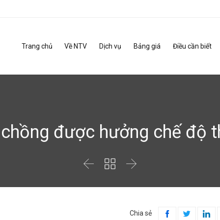
Trang chủ
Về NTV
Dịch vụ
Bảng giá
Điều cần biết
 chồng được hưởng chế độ t



Chia sẻ


