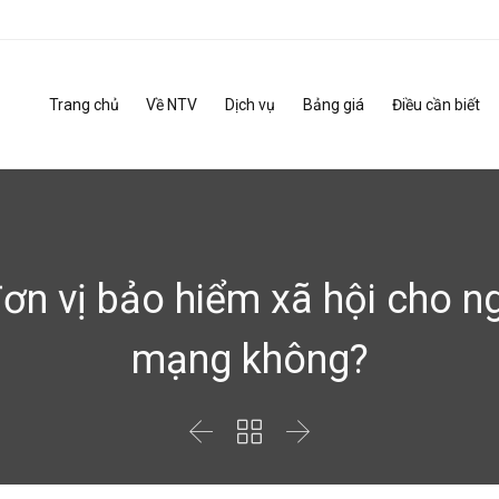
Trang chủ
Về NTV
Dịch vụ
Bảng giá
Điều cần biết
đơn vị bảo hiểm xã hội cho n
mạng không?


