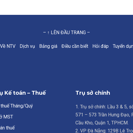
– ↑ LÊN ĐẦU TRANG –
Về NTV
Dịch vụ
Bảng giá
Điều cần biết
Hỏi đáp
Tuyển dụ
ụ Kế toán – Thuế
Trụ sở chính
 thuế Tháng/Quý
1. Trụ sở chính: Lầu 3 & 5, 
571 – 573 Trần Hưng Đạo,
ở MST
Cầu Kho, Quận 1, TPHCM.
án thuế
2. VP Đà Nẵng: 129B Lê Trọ