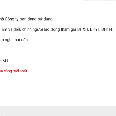
à Công ty bạn đang sử dụng;
giảm và điều chỉnh người lao động tham gia BHXH, BHYT, BHTN;
m nghỉ thai sản.
 BHXH
vụ công mới nhất