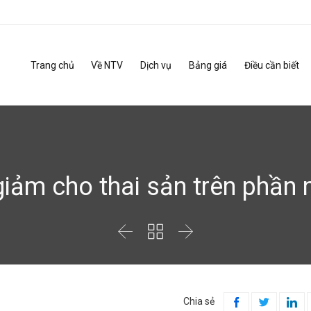
Trang chủ
Về NTV
Dịch vụ
Bảng giá
Điều cần biết
giảm cho thai sản trên phầ



Chia sẻ


