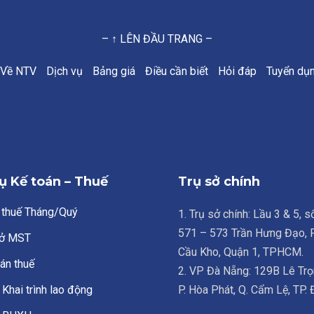
– ↑ LÊN ĐẦU TRANG –
Về NTV
Dịch vụ
Bảng giá
Điều cần biết
Hỏi đáp
Tuyển dụ
ụ Kế toán – Thuế
Trụ sở chính
 thuế Tháng/Quý
1. Trụ sở chính: Lầu 3 & 5, 
571 – 573 Trần Hưng Đạo,
ở MST
Cầu Kho, Quận 1, TPHCM.
án thuế
2. VP Đà Nẵng: 129B Lê Trọ
Khai trình lao động
P. Hòa Phát, Q. Cẩm Lệ, TP.