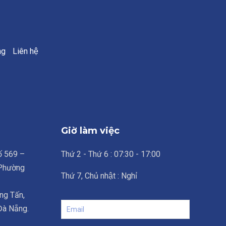
ng
Liên hệ
Giờ làm việc
số 569 –
Thứ 2 - Thứ 6 : 07:30 - 17:00
 Phường
Thứ 7, Chủ nhật : Nghỉ
ng Tấn,
 Đà Nẵng.