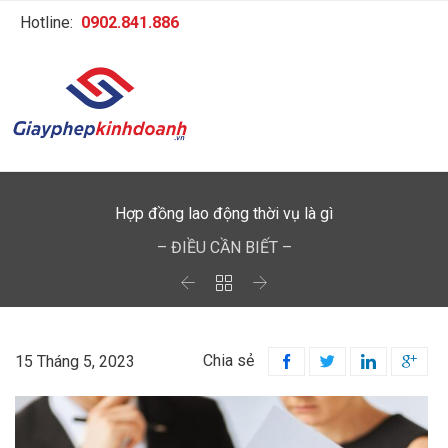
Hotline:
0902.841.886
Hợp đồng lao động thời vụ là gì
– ĐIỀU CẦN BIẾT –



Chia sẻ
15 Tháng 5, 2023



