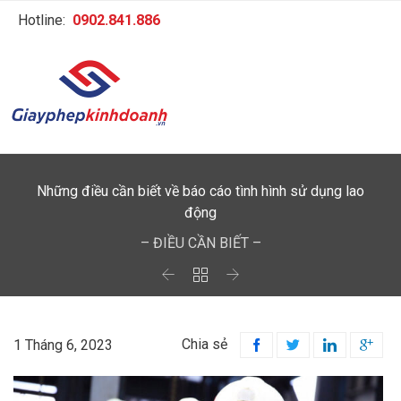
Hotline:
0902.841.886
Những điều cần biết về báo cáo tình hình sử dụng lao
động
– ĐIỀU CẦN BIẾT –



Chia sẻ
1 Tháng 6, 2023



