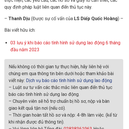
thực hiện, các yêu cầu, các hồ sơ và giấy tờ cần thiết, các
quy định pháp luật liên quan đến thủ tục này.
–
Thanh Dịu
(Được sự cố vấn của
LS Diếp Quốc Hoàng
) –
Bài viết hữu ích:
03 lưu ý khi báo cáo tình hình sử dụng lao động 6 tháng
đầu năm 2023
Nếu không có thời gian tự thực hiện, hãy liên hệ với
chúng em qua thông tin bên dưới hoặc tham khảo bài
viết này:
Dịch vụ báo cáo tình hình sử dụng lao động
– Luật sư tư vấn các thắc mắc liên quan đến thủ tục
báo cáo tình hình sử dụng lao động.
– Chuyên viên sẽ hỗ trợ chuẩn bị hồ sơ, nộp và bàn
giao kết quả tận nơi (nếu có).
– Thời gian hoàn tất hồ sơ và nộp: 4-8h làm việc. (kể từ
khi nhận được đủ thông tin).
– Vui lòng liên hệ Tổng đài:
02838361963
Hoặc