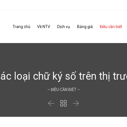
Trang chủ
Về NTV
Dịch vụ
Bảng giá
Điều cần biết
c loại chữ ký số trên thị tr
– ĐIỀU CẦN BIẾT –


