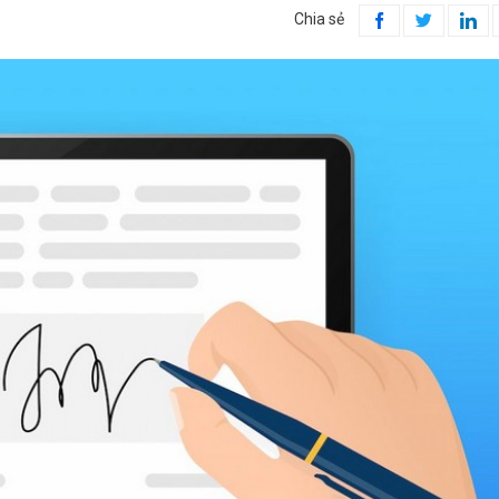
Chia sẻ


