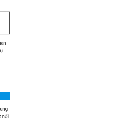
uan
vụ
cung
 nối