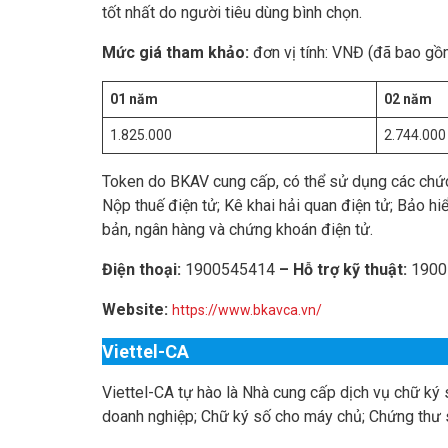
tốt nhất do người tiêu dùng bình chọn.
Mức giá tham khảo:
đơn vị tính: VNĐ (đã bao gồ
01 năm
02 năm
1.825.000
2.744.000
Token do BKAV cung cấp, có thể sử dụng các chức
Nộp thuế điện tử; Kê khai hải quan điện tử; Bảo hi
bản, ngân hàng và chứng khoán điện tử.
Điện thoại:
1900545414
– Hỗ trợ kỹ thuật:
1900
Website:
https://www.bkavca.vn/
Viettel-CA
Viettel-CA tự hào là Nhà cung cấp dịch vụ chữ ký s
doanh nghiệp; Chữ ký số cho máy chủ; Chứng thư 