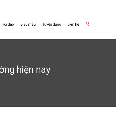
Skip

Hỏi đáp
Biểu mẫu
Tuyển dụng
Liên hệ
to
content
ường hiện nay