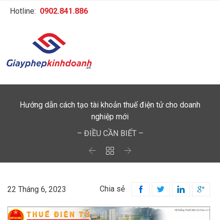
Hotline:
0902.841.886
Hướng dẫn cách tạo tài khoản thuế điện tử cho doanh
nghiệp mới
– ĐIỀU CẦN BIẾT –



Chia sẻ
22 Tháng 6, 2023



