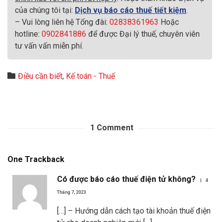
của chúng tôi tại:
Dịch vụ báo cáo thuế tiết kiệm
.
– Vui lòng liên hệ Tổng đài:
02838361963
Hoặc
hotline:
0902841886
để được Đại lý thuế, chuyên viên
tư vấn vấn miễn phí.
Category

Điều cần biết
,
Kế toán - Thuế
1
Comment
One
Trackback
Có được báo cáo thuế điện tử không?
4
Tháng 7, 2023
[…] – Hướng dẫn cách tạo tài khoản thuế điện