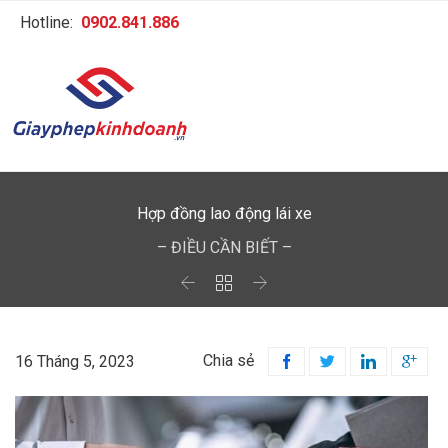
Hotline:
0902.841.886
Hợp đồng lao động lái xe
– ĐIỀU CẦN BIẾT –



Chia sẻ
16 Tháng 5, 2023



