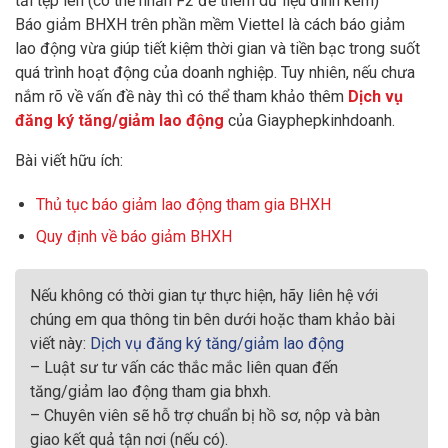
tải tệp lên (có thể nhấn F2 để thêm dữ liệu đính kèm)
Báo giảm BHXH trên phần mềm Viettel là cách báo giảm
lao động vừa giúp tiết kiệm thời gian và tiền bạc trong suốt
quá trình hoạt động của doanh nghiệp. Tuy nhiên, nếu chưa
nắm rõ về vấn đề này thì có thể tham khảo thêm
Dịch vụ
đăng ký tăng/giảm lao động
của Giayphepkinhdoanh.
Bài viết hữu ích:
Thủ tục báo giảm lao động tham gia BHXH
Quy định về báo giảm BHXH
Nếu không có thời gian tự thực hiện, hãy liên hệ với
chúng em qua thông tin bên dưới hoặc tham khảo bài
viết này:
Dịch vụ đăng ký tăng/giảm lao động
– Luật sư tư vấn các thắc mắc liên quan đến
tăng/giảm lao động tham gia bhxh.
– Chuyên viên sẽ hỗ trợ chuẩn bị hồ sơ, nộp và bàn
giao kết quả tận nơi (nếu có).