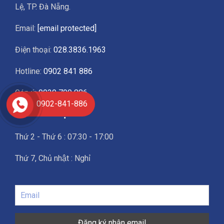
Lệ, TP. Đà Nẵng.
Email:
[email protected]
Điện thoại:
028.3836.1963
Hotline:
0902 841 886
Góp ý:
0939 790 886
0902-841-886
Giờ làm việc
Thứ 2 - Thứ 6 : 07:30 - 17:00
Thứ 7, Chủ nhật : Nghỉ