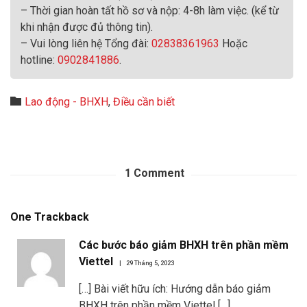
– Thời gian hoàn tất hồ sơ và nộp: 4-8h làm việc. (kể từ
khi nhận được đủ thông tin).
– Vui lòng liên hệ Tổng đài:
02838361963
Hoặc
hotline:
0902841886
.
Category

Lao động - BHXH
,
Điều cần biết
1
Comment
One
Trackback
Các bước báo giảm BHXH trên phần mềm
Viettel
29 Tháng 5, 2023
[…] Bài viết hữu ích: Hướng dẫn báo giảm
BHXH trên phần mềm Viettel […]