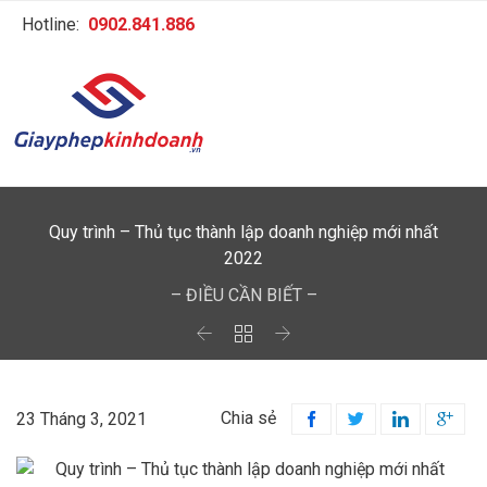
Hotline:
0902.841.886
Quy trình – Thủ tục thành lập doanh nghiệp mới nhất
2022
– ĐIỀU CẦN BIẾT –



Chia sẻ
23 Tháng 3, 2021



