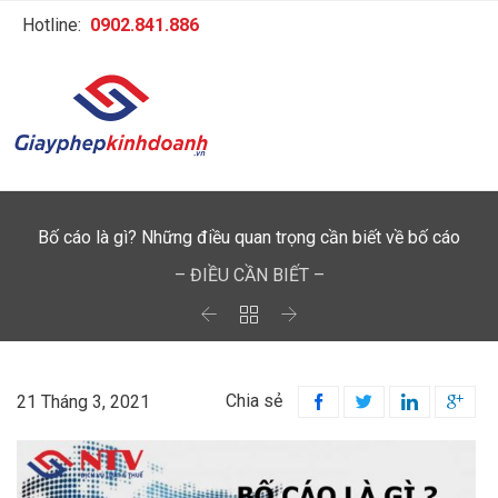
Hotline:
0902.841.886
Bố cáo là gì? Những điều quan trọng cần biết về bố cáo
– ĐIỀU CẦN BIẾT –



Chia sẻ
21 Tháng 3, 2021



