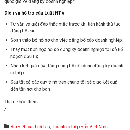
quốc gia về đăng ký doanh nghiệp.”
Dịch vụ hỗ trợ của Luật NTV
Tư vấn và giải đáp thắc mắc trước khi tiến hành thủ tục
đăng bố cáo;
Soạn thảo bộ hồ sơ cho việc đăng bố cáo doanh nghiệp;
Thay mặt bạn nộp hồ sơ đăng ký doanh nghiệp tại sở kế
hoạch đầu tư;
Nhận kết quả của đăng công bố nội dung đăng ký doanh
nghiệp;
Sau tất cả các quy trình trên chúng tôi sẽ giao kết quả
đến tận nơi cho bạn.
Tham khảo thêm:
Dịch vụ thành lập trung tâm ngoại ngữ
/
Dịch vụ mở phòng khám tư nhân
Category

Bài viết của Luật sư
,
Doanh nghiệp vốn Việt Nam