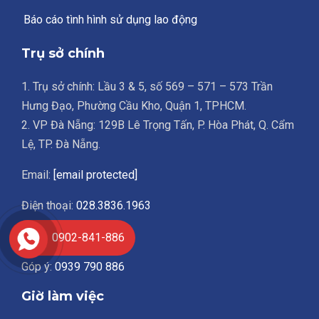
Báo cáo tình hình sử dụng lao động
Trụ sở chính
1. Trụ sở chính: Lầu 3 & 5, số 569 – 571 – 573 Trần
Hưng Đạo, Phường Cầu Kho, Quận 1, TPHCM.
2. VP Đà Nẵng: 129B Lê Trọng Tấn, P. Hòa Phát, Q. Cẩm
Lệ, TP. Đà Nẵng.
Email:
[email protected]
Điện thoại:
028.3836.1963
Hotline:
0902 841 886
0902-841-886
Góp ý:
0939 790 886
Giờ làm việc