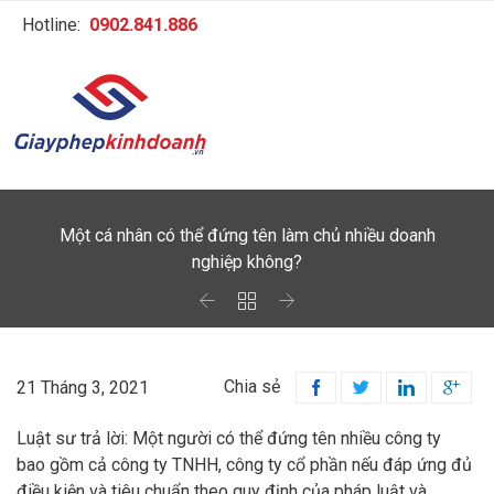
Hotline:
0902.841.886
Một cá nhân có thể đứng tên làm chủ nhiều doanh
nghiệp không?



Chia sẻ
21 Tháng 3, 2021




Luật sư trả lời: Một người có thể đứng tên nhiều công ty
bao gồm cả công ty TNHH, công ty cổ phần nếu đáp ứng đủ
điều kiện và tiêu chuẩn theo quy định của pháp luật và