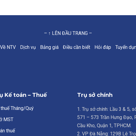
– ↑ LÊN ĐẦU TRANG –
Về NTV
Dịch vụ
Bảng giá
Điều cần biết
Hỏi đáp
Tuyển dụ
ụ Kế toán – Thuế
Trụ sở chính
 thuế Tháng/Quý
1. Trụ sở chính: Lầu 3 & 5, 
571 – 573 Trần Hưng Đạo,
ở MST
Cầu Kho, Quận 1, TPHCM.
án thuế
2. VP Đà Nẵng: 129B Lê Trọ