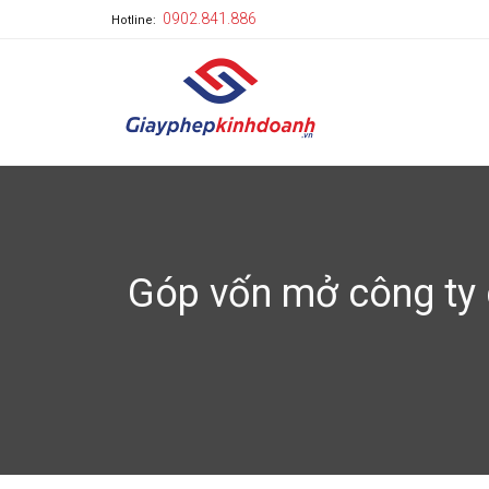
0902.841.886
Hotline:
Góp vốn mở công ty c