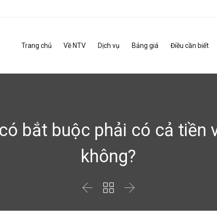
Trang chủ
Về NTV
Dịch vụ
Bảng giá
Điều cần biết
ó bắt buộc phải có cả tiền v
không?


