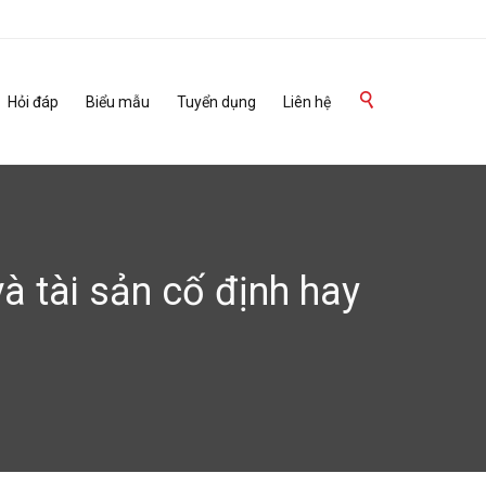
Skip

Hỏi đáp
Biểu mẫu
Tuyển dụng
Liên hệ
to
content
à tài sản cố định hay