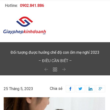
Hotline:
0902.841.886
Đối tượng được hưởng chế độ con ốm mẹ nghỉ 2023
– ĐIỀU CẦN BIẾT –



Chia sẻ
25 Tháng 5, 2023



