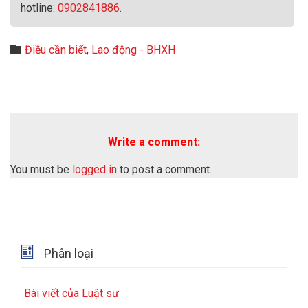
hotline:
0902841886
.
Category

Điều cần biết
,
Lao động - BHXH
Write a comment:
You must be
logged in
to post a comment.

Phân loại
Bài viết của Luật sư